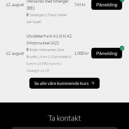
(Personbil med tilhenger
Påmelding
12. august
749 kr
(BE))
Solberget 1, Flatøy (hallen
bak huset)
Utvidelse fra kl A1 til kl A2
(Motorsykkel (A2))
2
Eikås Motorsenter, Søre
Påmelding
12. august
1 000 kr
Brurås 1. Kurs 1/3 (pris totalt 3
kurs kr.13 550) kurs nr.2
13.aug.kl.14:15
Se alle våre kommende kurs
Ta kontakt