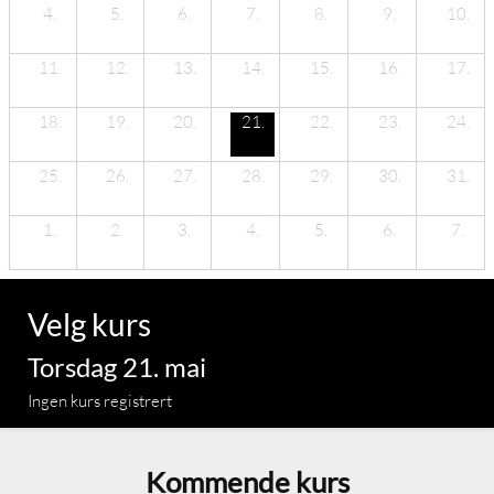
4.
5.
6.
7.
8.
9.
10.
11.
12.
13.
14.
15.
16.
17.
18.
19.
20.
21.
22.
23.
24.
25.
26.
27.
28.
29.
30.
31.
1.
2.
3.
4.
5.
6.
7.
Velg kurs
Torsdag 21. mai
Ingen kurs registrert
Kommende kurs