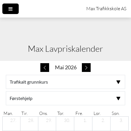
Max Lavpriskalender
Mai 2026
Man.
Tir.
Ons.
Tor.
Fre.
Lør.
Søn.
27.
28.
29.
30.
1.
2.
3.