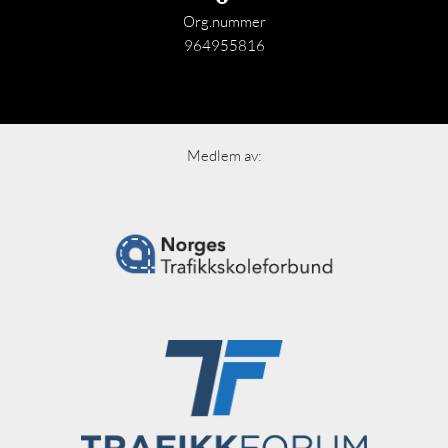
Org.nummer
964955816
Medlem av: