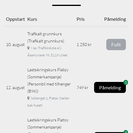
Oppstart
Kurs
Pris
Påmelding
Trafikalt grunnkurs
(Trafikalt grunnkurs)
Fullt
10. august
1 250 kr
Max Trafikkskole AS,
Åsamyrane 76, 5116 Ulset
Lastsikringskurs Flatøy
(Sommerkampanje)
1
(Personbil med tilhenger
Påmelding
12. august
749 kr
(B96))
Solberget 1, Flatøy (hallen
bak huset)
Lastsikringskurs Flatøy
(Sommerkampanje)
1