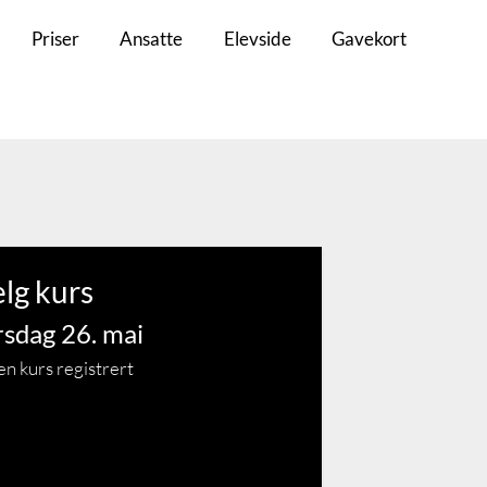
Priser
Ansatte
Elevside
Gavekort
lg kurs
rsdag 26. mai
en kurs registrert