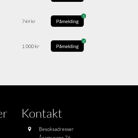
1
749 kr
Påmelding
2
1 000 kr
Påmelding
er
Kontakt
Besøksadresser
Åsamyrane 76