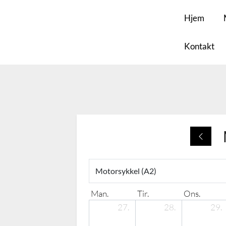
Max Trafikkskole
Hjem
AS
Kontakt
Man.
Tir.
Ons.
27.
28.
29.