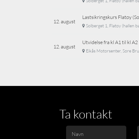
Solberget 1, Flatøy (hallen b
Lastsikringskurs Flatøy (
12. august
Solberget 1, Flatøy (hallen b
Utvidelse fra kl A1 til kl A
12. august
Eikås Motorsenter, Søre Brur
Ta kontakt