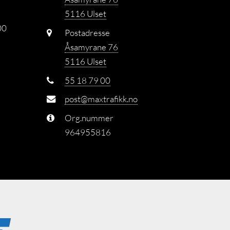
5116 Ulset
00
Postadresse
Åsamyrane 76
5116 Ulset
55 18 79 00
post@maxtrafikk.no
Org.nummer
964955816