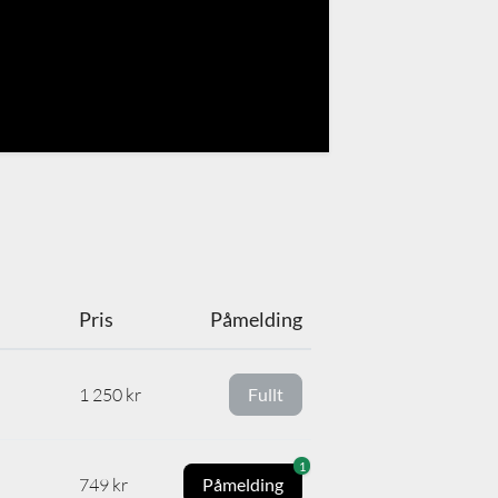
Pris
Påmelding
1 250 kr
Fullt
1
749 kr
Påmelding