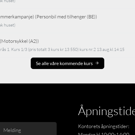
ak huset)
Sommerkampanje) (Personbil med tilhenger (BE))
ak huset)
2 (Motorsykkel (A2))
ås 1. Kurs 1/3 (pris totalt 3 kurs kr.13 550) kurs nr.2 13.aug.kl.14:15
Se alle våre kommende kurs
Åpningstid
Kontorets åpningstider:
Mandag kl 10:00-14:00