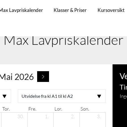
Max Lavpriskalender
Klasser & Priser
Kursoversikt
Max Lavpriskalender
Ve
Mai 2026
Ti
Ing
Tor.
Fre.
Lør.
Søn.
30.
1.
2.
3.