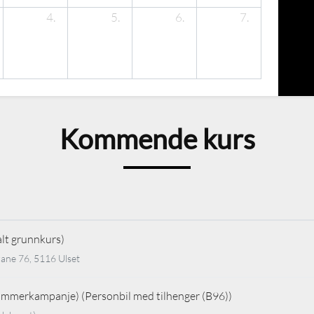
4.
5.
6.
7.
Kommende kurs
alt grunnkurs)
ane 76, 5116 Ulset
Sommerkampanje) (Personbil med tilhenger (B96))