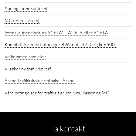
Åpningstider kontoret
MC (intensivkurs)
Intensiv utvidelsekurs A1 til A2 - A2 til A eller A1 til A
Komplett førerkort tilhenger B96 inntil 4250 kg kr 6500,-
Velkommen som elev
Vi søker ny trafikklærer!
Åsane Trafikkskole er tilbake i Åsane!
Våre betingelser for trafikalt grunnkurs, klasser og MC
Ta kontakt