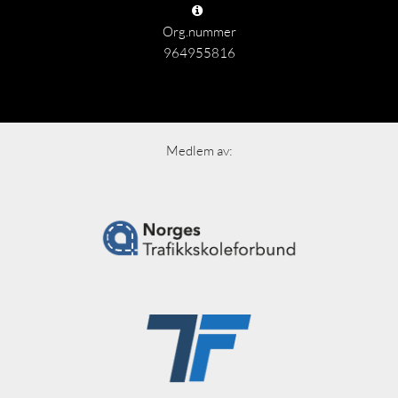
Org.nummer
964955816
Medlem av: